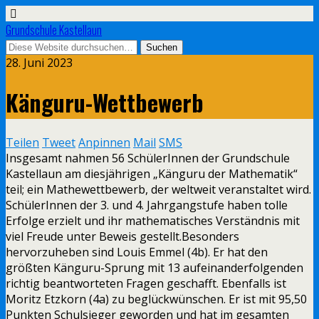
Grundschule Kastellaun
28. Juni 2023
Känguru-Wettbewerb
Teilen
Tweet
Anpinnen
Mail
SMS
Insgesamt nahmen 56 SchülerInnen der Grundschule
Kastellaun am diesjährigen „Känguru der Mathematik“
teil; ein Mathewettbewerb, der weltweit veranstaltet wird.
SchülerInnen der 3. und 4. Jahrgangstufe haben tolle
Erfolge erzielt und ihr mathematisches Verständnis mit
viel Freude unter Beweis gestellt.
Besonders
hervorzuheben sind Louis Emmel (4b). Er hat den
größten Känguru-Sprung mit 13 aufeinanderfolgenden
richtig beantworteten Fragen geschafft. Ebenfalls ist
Moritz Etzkorn (4a) zu beglückwünschen. Er ist mit 95,50
Punkten Schulsieger geworden und hat im gesamten